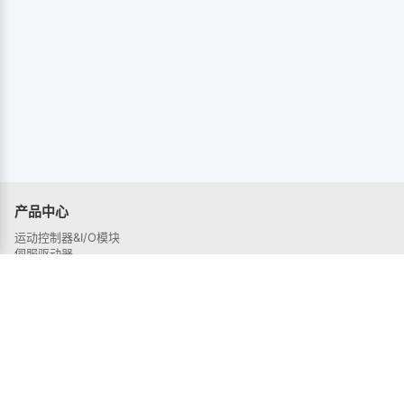
产品中心
运动控制器&I/O模块
伺服驱动器
伺服电机
解决方案
半导体行业
3C电子行业
锂电行业
激光行业
机器人行业
光伏行业