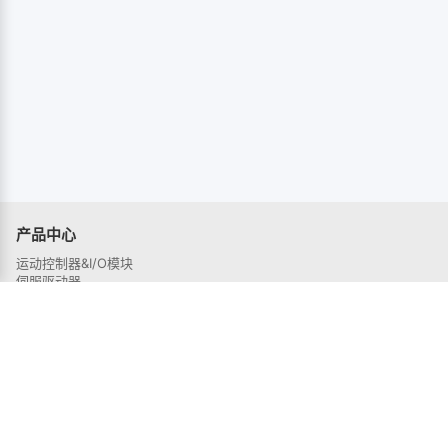
产品中心
运动控制器&I/O模块
伺服驱动器
伺服电机
解决方案
半导体行业
3C电子行业
锂电行业
激光行业
机器人行业
光伏行业